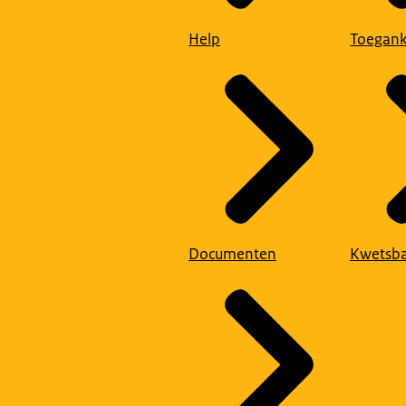
Help
Toegank
Documenten
Kwetsba