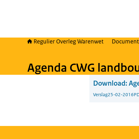
Regulier Overleg Warenwet
Document
Agenda CWG landbou
Download:
Ag
Verslag
25-02-2016
PD