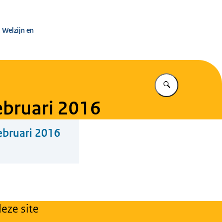
leg Warenwet
 Welzijn en
Vul in wat u z
bruari 2016
bruari 2016
eze site