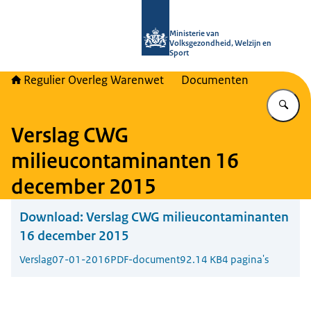
Naar de homepage van Regulier Ove
Ministerie van
Volksgezondheid, Welzijn en
Sport
Regulier Overleg Warenwet
Documenten
Vu
Verslag CWG
milieucontaminanten 16
december 2015
Download:
Verslag CWG milieucontaminanten
16 december 2015
Verslag
07-01-2016
PDF-document
92.14 KB
4 pagina's