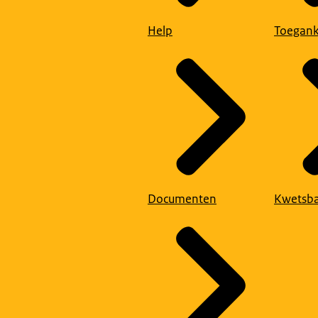
Help
Toegank
Documenten
Kwetsba