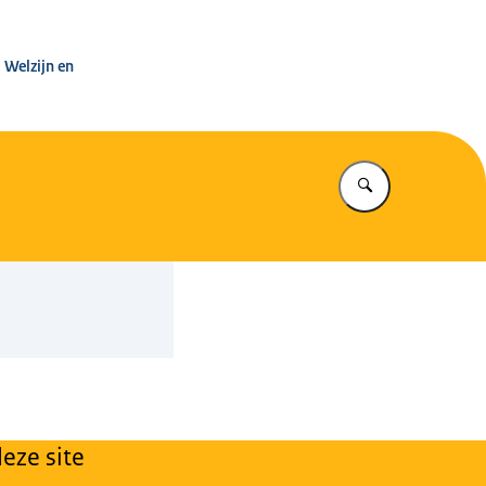
leg Warenwet
 Welzijn en
Vul in wat u z
eze site