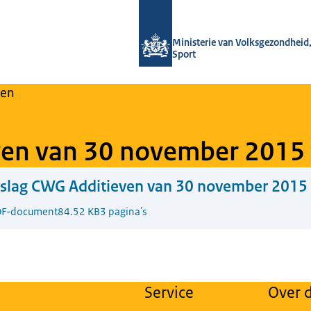
Naar de homepage van Regulier Over
Ministerie van Volksgezondheid,
Sport
en
ven van 30 november 2015
rslag CWG Additieven van 30 november 2015
F-document
84.52 KB
3 pagina's
Service
Over d