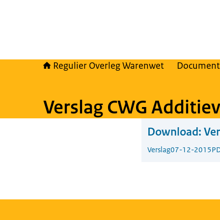
Regulier Overleg Warenwet
Document
Verslag CWG Additie
Download:
Ve
Verslag
07-12-2015
PD