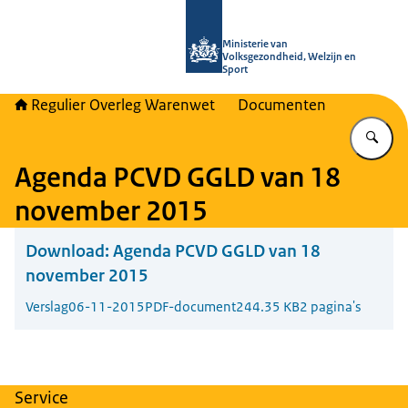
Naar de homepage van Regulier Ove
Ministerie van
Volksgezondheid, Welzijn en
Sport
Regulier Overleg Warenwet
Documenten
Vu
Agenda PCVD GGLD van 18
november 2015
Download:
Agenda PCVD GGLD van 18
november 2015
Verslag
06-11-2015
PDF-document
244.35 KB
2 pagina's
Service