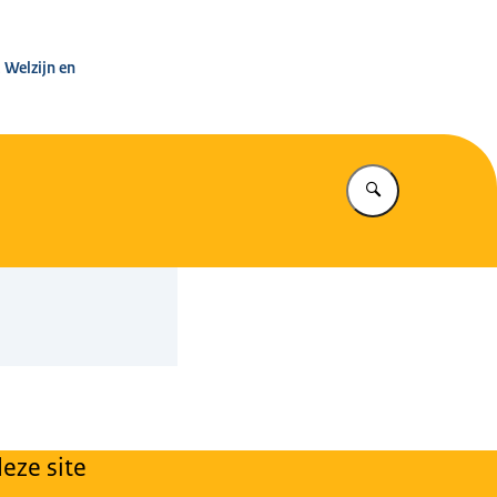
leg Warenwet
 Welzijn en
Vul in wat u z
eze site