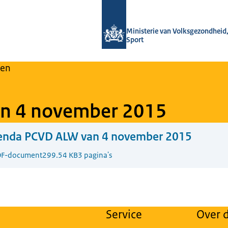
Naar de homepage van Regulier Over
Ministerie van Volksgezondheid,
Sport
en
n 4 november 2015
enda PCVD ALW van 4 november 2015
F-document
299.54 KB
3 pagina's
Service
Over d