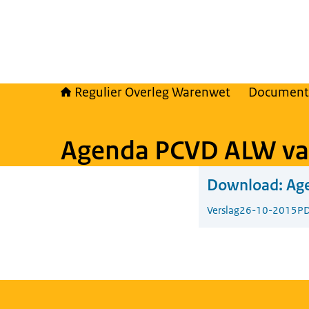
Regulier Overleg Warenwet
Document
Agenda PCVD ALW va
Download:
Ag
Verslag
26-10-2015
PD