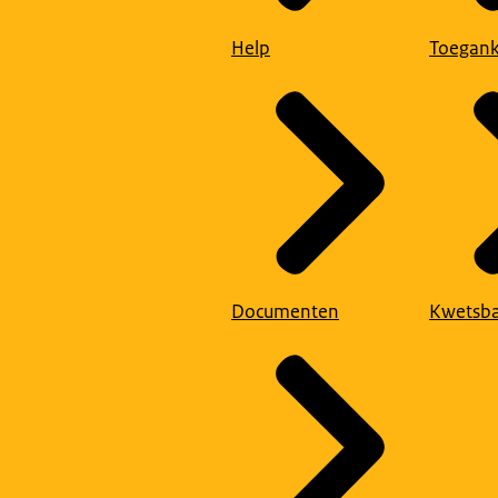
Help
Toegank
Documenten
Kwetsba