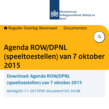
Naar de homepage van Regulier Ove
Ministerie van
Volksgezondheid, Welzijn en
Sport
Regulier Overleg Warenwet
Documenten
Vu
Agenda ROW/DPNL
(speeltoestellen) van 7 oktober
2015
Download:
Agenda ROW/DPNL
(speeltoestellen) van 7 oktober 2015
Verslag
30-11-2015
PDF-document
105.34 KB