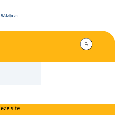
leg Warenwet
 Welzijn en
Vul in wat u z
eze site