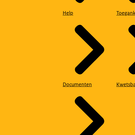
Help
Toegank
Documenten
Kwetsba