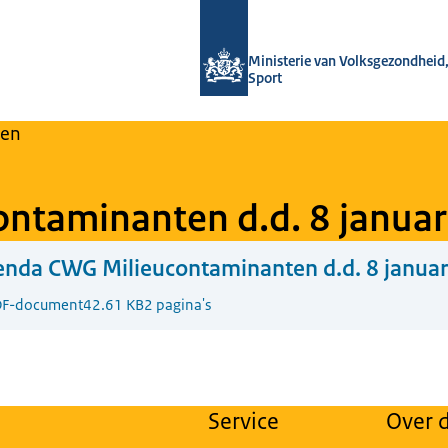
Naar de homepage van Regulier Over
Ministerie van Volksgezondheid,
Sport
en
ntaminanten d.d. 8 januar
nda CWG Milieucontaminanten d.d. 8 januar
F-document
42.61 KB
2 pagina's
Service
Over d