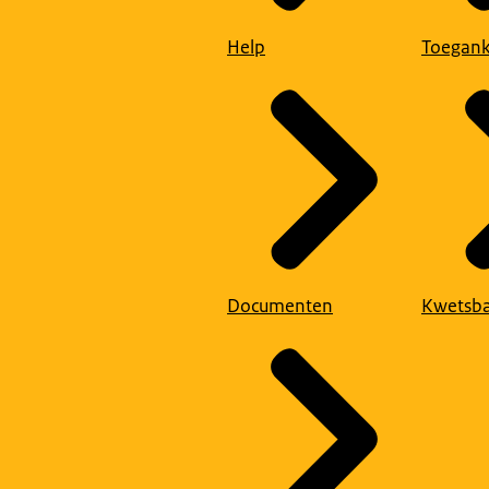
Help
Toegank
Documenten
Kwetsba