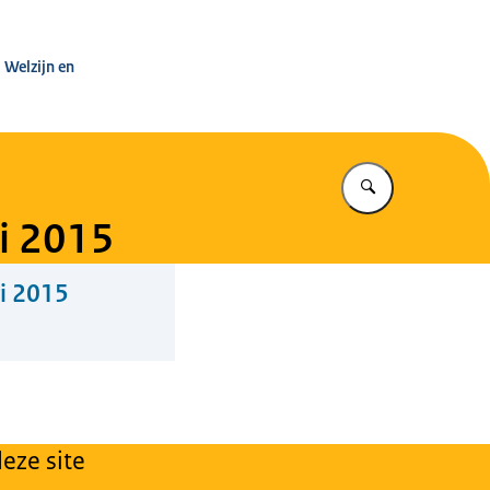
leg Warenwet
 Welzijn en
Vul in wat u z
i 2015
i 2015
eze site