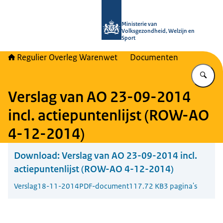
Naar de homepage van Regulier Ove
Ministerie van
Volksgezondheid, Welzijn en
Sport
Regulier Overleg Warenwet
Documenten
Vu
Verslag van AO 23-09-2014
incl. actiepuntenlijst (ROW-AO
4-12-2014)
Download:
Verslag van AO 23-09-2014 incl.
actiepuntenlijst (ROW-AO 4-12-2014)
Verslag
18-11-2014
PDF-document
117.72 KB
3 pagina's