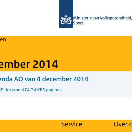
Naar de homepage van Regulier Over
Ministerie van Volksgezondheid,
Sport
en
cember 2014
enda AO van 4 december 2014
F-document
74.74 KB
3 pagina's
Service
Over d