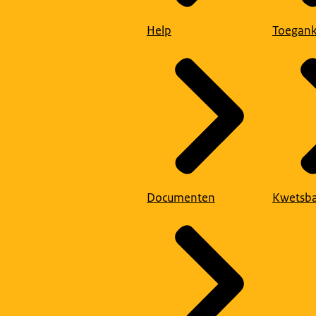
Help
Toegank
Documenten
Kwetsba