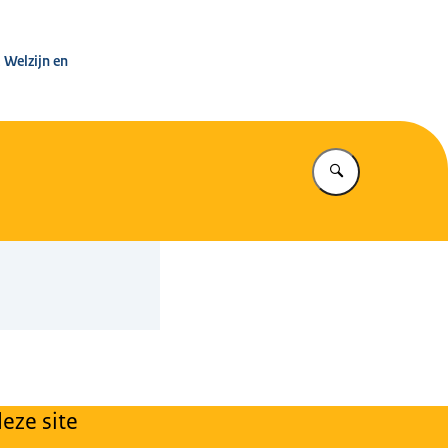
leg Warenwet
 Welzijn en
Vul in wat u z
eze site