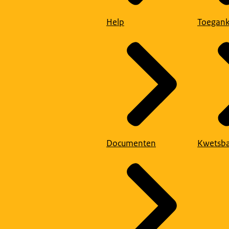
Help
Toegank
Documenten
Kwetsba