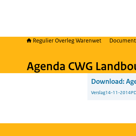
Regulier Overleg Warenwet
Document
Agenda CWG Landbo
Download:
Ag
Verslag
14-11-2014
PD