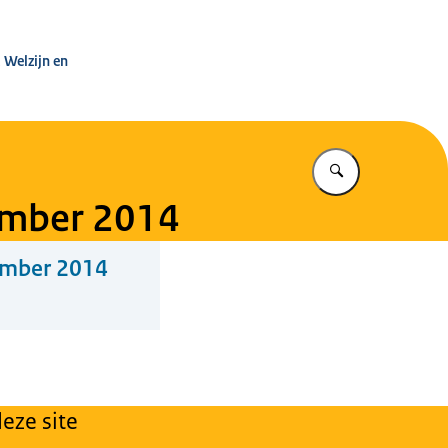
leg Warenwet
 Welzijn en
Vul in wat u z
mber 2014
mber 2014
eze site