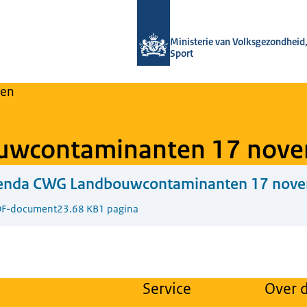
Naar de homepage van Regulier Over
Ministerie van Volksgezondheid,
Sport
en
uwcontaminanten 17 nove
enda CWG Landbouwcontaminanten 17 nove
F-document
23.68 KB
1 pagina
Service
Over d