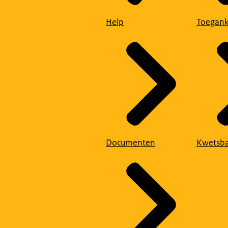
Help
Toegank
Documenten
Kwetsba