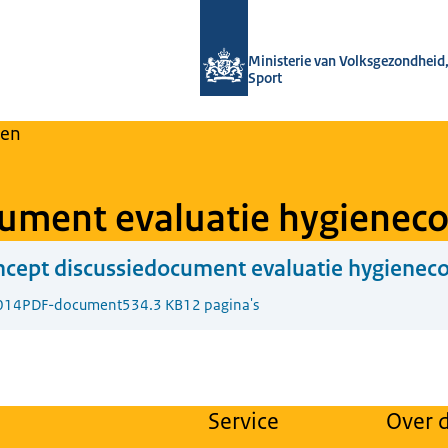
Naar de homepage van Regulier Over
Ministerie van Volksgezondheid,
Sport
en
cument evaluatie hygienec
cept discussiedocument evaluatie hygienec
014
PDF-document
534.3 KB
12 pagina's
Service
Over d