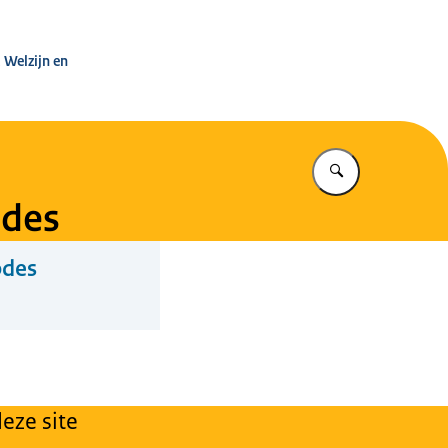
leg Warenwet
 Welzijn en
Vul in wat u z
odes
odes
eze site