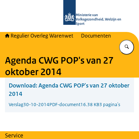
Naar de homepage van Regulier Ove
Ministerie van
Volksgezondheid, Welzijn en
Sport
Regulier Overleg Warenwet
Documenten
Vu
Agenda CWG POP's van 27
oktober 2014
Download:
Agenda CWG POP's van 27 oktober
2014
Verslag
30-10-2014
PDF-document
16.38 KB
3 pagina's
Service