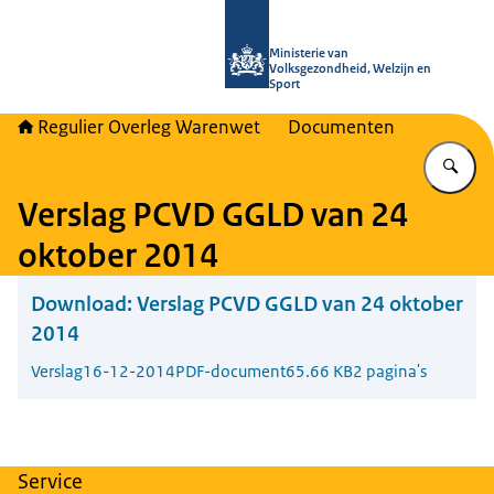
Naar de homepage van Regulier Ove
Ministerie van
Volksgezondheid, Welzijn en
Sport
Regulier Overleg Warenwet
Documenten
Vu
Verslag PCVD GGLD van 24
oktober 2014
Download:
Verslag PCVD GGLD van 24 oktober
2014
Verslag
16-12-2014
PDF-document
65.66 KB
2 pagina's
Service