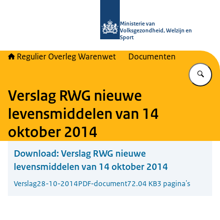
Naar de homepage van Regulier Ove
Ministerie van
Volksgezondheid, Welzijn en
Sport
Regulier Overleg Warenwet
Documenten
Vu
Verslag RWG nieuwe
levensmiddelen van 14
oktober 2014
Download:
Verslag RWG nieuwe
levensmiddelen van 14 oktober 2014
Verslag
28-10-2014
PDF-document
72.04 KB
3 pagina's