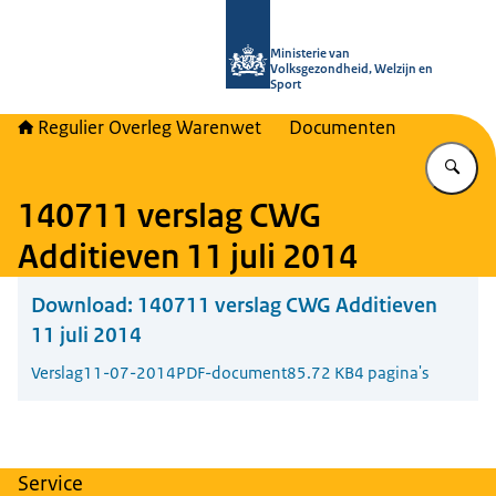
Naar de homepage van Regulier Ove
Ministerie van
Volksgezondheid, Welzijn en
Sport
Regulier Overleg Warenwet
Documenten
Vu
140711 verslag CWG
Additieven 11 juli 2014
Download:
140711 verslag CWG Additieven
11 juli 2014
Verslag
11-07-2014
PDF-document
85.72 KB
4 pagina's
Service