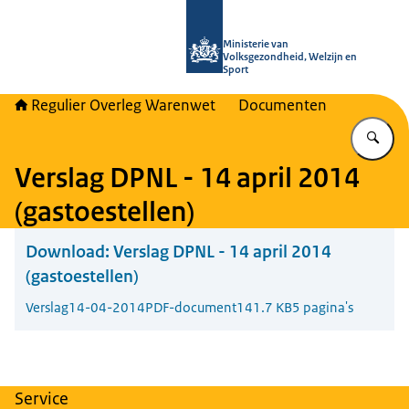
Naar de homepage van Regulier Ove
Ministerie van
Volksgezondheid, Welzijn en
Sport
Regulier Overleg Warenwet
Documenten
Vu
Verslag DPNL - 14 april 2014
(gastoestellen)
Download:
Verslag DPNL - 14 april 2014
(gastoestellen)
Verslag
14-04-2014
PDF-document
141.7 KB
5 pagina's
Service