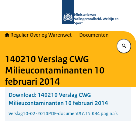
Naar de homepage van Regulier Ove
Ministerie van
Volksgezondheid, Welzijn en
Sport
Regulier Overleg Warenwet
Documenten
Vu
140210 Verslag CWG
Milieucontaminanten 10
februari 2014
Download:
140210 Verslag CWG
Milieucontaminanten 10 februari 2014
Verslag
10-02-2014
PDF-document
97.15 KB
4 pagina's