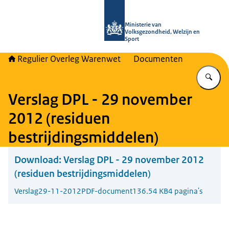
Naar de homepage van Regulier Ove
Ministerie van
Volksgezondheid, Welzijn en
Sport
Regulier Overleg Warenwet
Documenten
Vu
Verslag DPL - 29 november
2012 (residuen
bestrijdingsmiddelen)
Download:
Verslag DPL - 29 november 2012
(residuen bestrijdingsmiddelen)
Verslag
29-11-2012
PDF-document
136.54 KB
4 pagina's