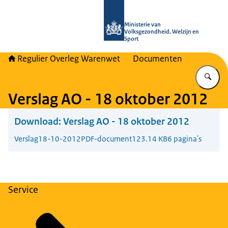
Naar de homepage van Regulier Ove
Ministerie van
Volksgezondheid, Welzijn en
Sport
Regulier Overleg Warenwet
Documenten
Vu
Verslag AO - 18 oktober 2012
Download:
Verslag AO - 18 oktober 2012
Verslag
18-10-2012
PDF-document
123.14 KB
6 pagina's
Service