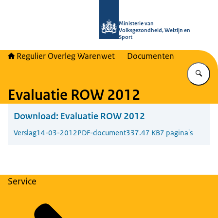
Naar de homepage van Regulier Ove
Ministerie van
Volksgezondheid, Welzijn en
Sport
Regulier Overleg Warenwet
Documenten
Vu
Evaluatie ROW 2012
Download:
Evaluatie ROW 2012
Verslag
14-03-2012
PDF-document
337.47 KB
7 pagina's
Service