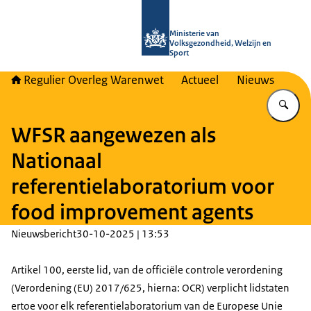
Naar de homepage van Regulier Ove
Ministerie van
Volksgezondheid, Welzijn en
Sport
Regulier Overleg Warenwet
Actueel
Nieuws
Vu
WFSR aangewezen als
Nationaal
referentielaboratorium voor
food improvement agents
Nieuwsbericht
30-10-2025 | 13:53
Artikel 100, eerste lid, van de officiële controle verordening
(Verordening (EU) 2017/625, hierna: OCR) verplicht lidstaten
ertoe voor elk referentielaboratorium van de Europese Unie