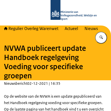
Naar de homepage van Regulier Ove
Ministerie van
Volksgezondheid, Welzijn en
Sport
Regulier Overleg Warenwet
Actueel
Nieuws
Vu
NVWA publiceert update
Handboek regelgeving
Voeding voor specifieke
groepen
Nieuwsbericht
02-12-2021 | 16:35
Op de website van de NVWA is een update gepubliceerd van
het Handboek regelgeving voeding voor specifieke groepen.
Op de laatste pagina van het handboek vind t u een overzicht