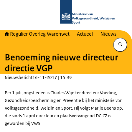
Naar de homepage van Regulier Ove
Ministerie van
Volksgezondheid, Welzijn en
Sport
Regulier Overleg Warenwet
Actueel
Nieuws
Vu
Benoeming nieuwe directeur
directie VGP
Nieuwsbericht
16-11-2017 | 15:39
Per 1 juli jongstleden is Charles Wijnker directeur Voeding,
Gezondheidsbescherming en Preventie bij het ministerie van
Volksgezondheid, Welzijn en Sport. Hij volgt Marije Beens op,
die sinds 1 april directeur en plaatsvervangend DG CZ is
geworden bij VWS.