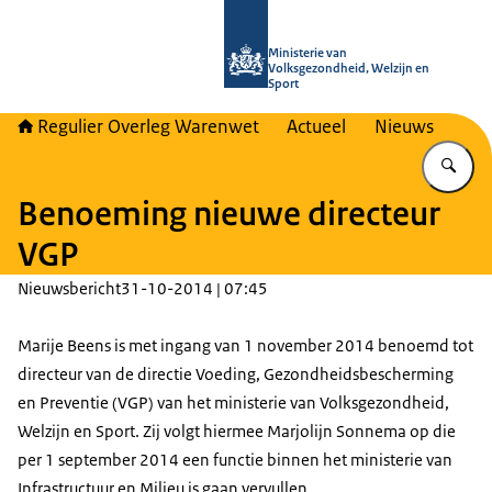
Naar de homepage van Regulier Ove
Ministerie van
Volksgezondheid, Welzijn en
Sport
Regulier Overleg Warenwet
Actueel
Nieuws
Vu
Benoeming nieuwe directeur
VGP
Nieuwsbericht
31-10-2014 | 07:45
Marije Beens is met ingang van 1 november 2014 benoemd tot
directeur van de directie Voeding, Gezondheidsbescherming
en Preventie (VGP) van het ministerie van Volksgezondheid,
Welzijn en Sport. Zij volgt hiermee Marjolijn Sonnema op die
per 1 september 2014 een functie binnen het ministerie van
Infrastructuur en Milieu is gaan vervullen.